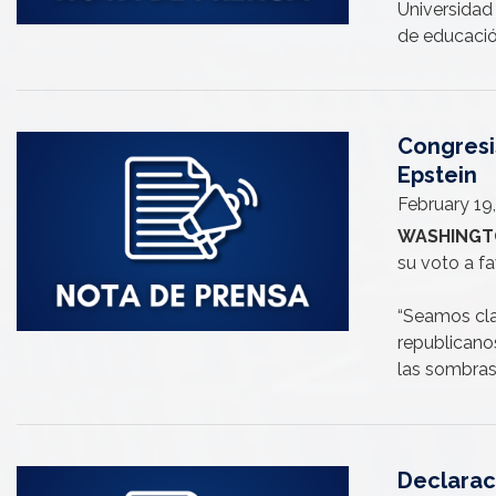
Universidad
de educació
Congresis
Image
Epstein
February 19
WASHINGTON
su voto a fa
“Seamos cla
republicano
las sombras
Declaraci
Image