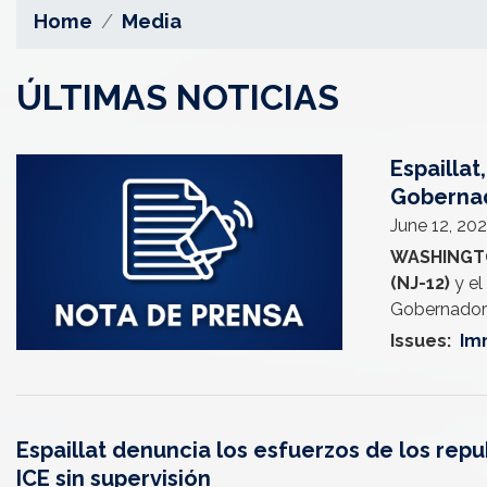
Home
Media
ÚLTIMAS NOTICIAS
Espailla
Image
Gobernad
June 12, 20
WASHINGT
(NJ-12)
y el
Gobernadore
Issues
:
Im
Espaillat denuncia los esfuerzos de los rep
ICE sin supervisión