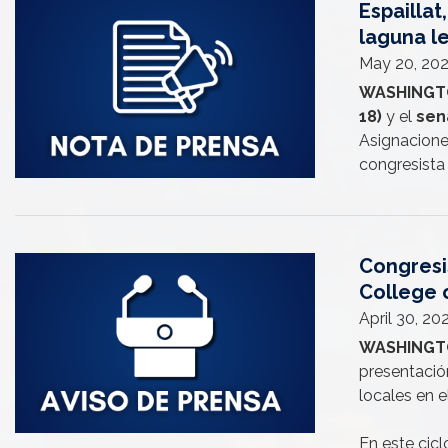
Espailla
Image
laguna l
May 20, 20
WASHINGT
18)
y el
sen
Asignacione
congresista 
Congresis
Image
College 
April 30, 2
WASHINGT
presentació
locales en 
En este ciclo