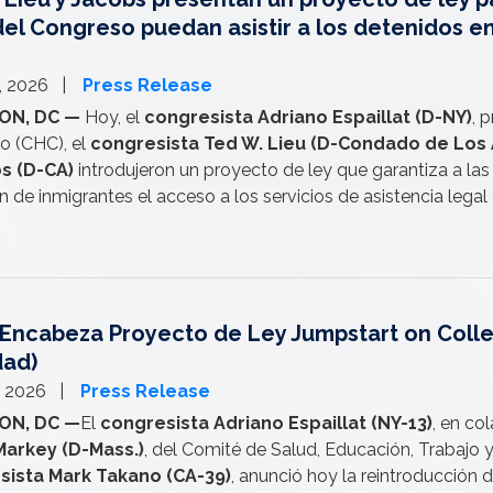
del Congreso puedan asistir a los detenidos en
, 2026
Press Release
ON, DC —
Hoy, el
congresista Adriano Espaillat (D-NY)
, 
o (CHC), el
congresista Ted W. Lieu (D-Condado de Los
s (D-CA)
introdujeron un proyecto de ley que garantiza a la
n de inmigrantes el acceso a los servicios de asistencia lega
t Encabeza Proyecto de Ley Jumpstart on Colle
dad)
, 2026
Press Release
ON, DC —
El
congresista Adriano Espaillat (NY-13)
, en co
Markey (D-Mass.)
, del Comité de Salud, Educación, Trabajo
sista Mark Takano (CA-39)
, anunció hoy la reintroducción d