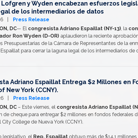
t, Lofgren y Wyden encabezan esfuerzos legisla
egal de los intermediarios de datos
26
Press Release
ON, DC
— El
congresista Adriano Espaillat (NY-13)
, la
con
ador Ron Wyden (D-OR)
aplaudieron la reciente aprobació
s Presupuestarias de la Cámara de Representantes de la enm
Espaillat para cerrar la laguna legal de los intermediarios de
ta Adriano Espaillat Entrega $2 Millones en F
of New York (CCNY).
026
Press Release
ON, DC
– Este viernes, el
congresista Adriano Espaillat (N
n de cheque para entregar $2 millones en fondos federales 
el City College de Nueva York (CCNY).
 legislativo, el
Rep. Espaillat
obtuvo más de $14.1 millones 