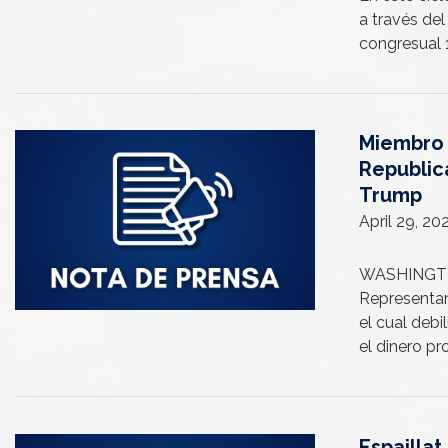
a través del
congresual 
Miembro 
Image
Republic
Trump
April 29, 2
WASHINGTON 
Representan
el cual debi
el dinero pr
Espaillat
Image