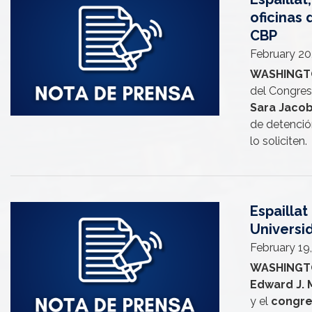
oficinas 
CBP
February 20
WASHINGT
del Congres
Sara Jacob
de detenció
lo soliciten.
Espailla
Image
Universi
February 19
WASHINGT
Edward J. 
y el
congre