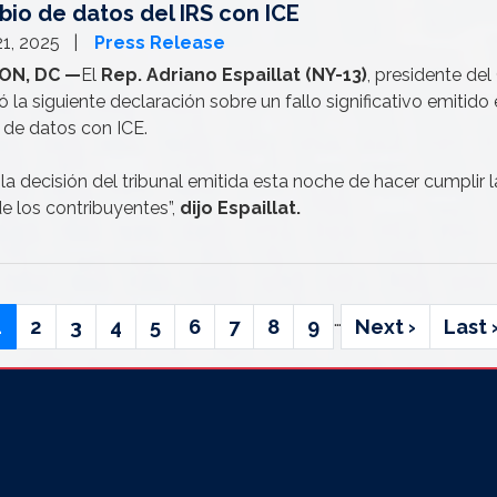
bio de datos del IRS con ICE
1, 2025
Press Release
ON, DC —
El
Rep. Adriano Espaillat (NY-13)
, presidente de
ó la siguiente declaración sobre un fallo significativo emitid
 de datos con ICE.
a decisión del tribunal emitida esta noche de hacer cumplir l
e los contribuyentes”,
dijo Espaillat.
…
Current
1
Page
2
Page
3
Page
4
Page
5
Page
6
Page
7
Page
8
Page
9
Next
Next ›
Last
Last 
page
page
page